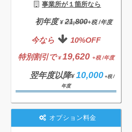
事業所が１箇所なら
初年度
21,800
¥
+税 /年度
今なら
10%OFF
19,620
特別割引で
¥
+税 /年度
10,000
翌年度以降
¥
+税 /
年度
オプション料金