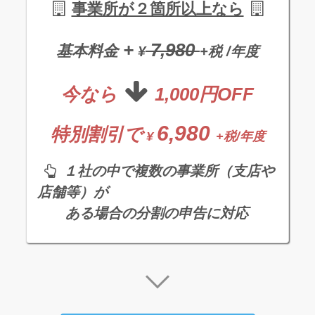
事業所が２箇所以上なら
+
7,980
基本料金
¥
+税 /年度
今なら
1,000円OFF
6,980
特別割引で
¥
+税/年度
１社の中で複数の事業所（支店や
店舗等）が
ある場合の分割の申告に対応