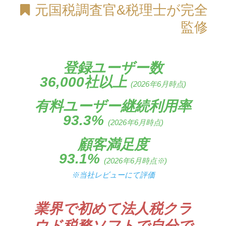
元国税調査官&税理士が完全
監修
登録ユーザー数
36,000社以上
(2026年6月時点)
有料ユーザー継続利用率
93.3%
(2026年6月時点)
顧客満足度
93.1%
(2026年6月時点※)
※当社レビューにて評価
業界で初めて法人税クラ
ウド税務ソフトで自分で